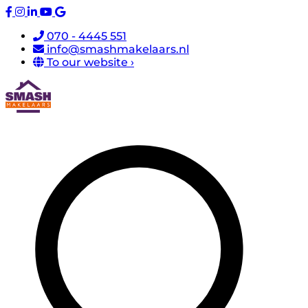
070 - 4445 551
info@smashmakelaars.nl
To our website ›