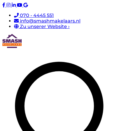
070 - 4445 551
info@smashmakelaars.nl
Zu unserer Website ›