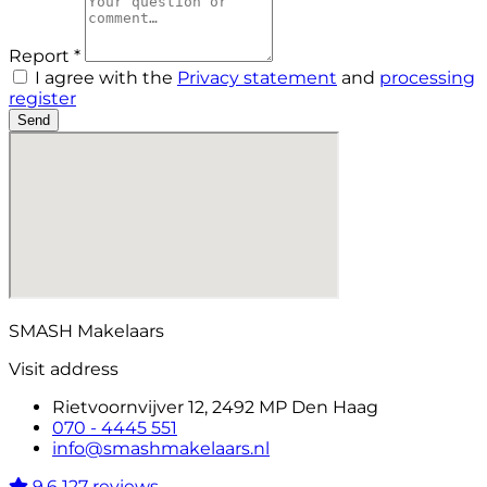
Report *
I agree with the
Privacy statement
and
processing
register
Send
SMASH Makelaars
Visit address
Rietvoornvijver 12, 2492 MP Den Haag
070 - 4445 551
info@smashmakelaars.nl
9,6
127 reviews