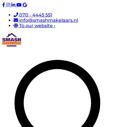
070 - 4445 551
info@smashmakelaars.nl
To our website ›