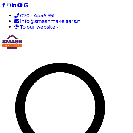
070 - 4445 551
info@smashmakelaars.nl
To our website ›