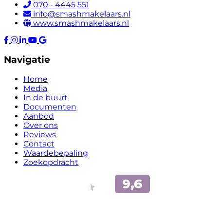
070 - 4445 551
info@smashmakelaars.nl
www.smashmakelaars.nl
Navigatie
Home
Media
In de buurt
Documenten
Aanbod
Over ons
Reviews
Contact
Waardebepaling
Zoekopdracht